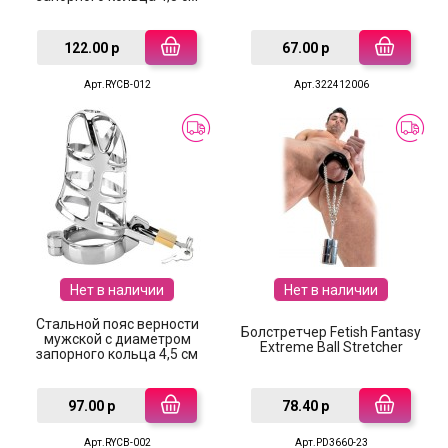
122.00 р
67.00 р
Арт.RYCB-012
Арт.322412006
Нет в наличии
Нет в наличии
Стальной пояс верности
Болстретчер Fetish Fantasy
мужской с диаметром
Extreme Ball Stretcher
запорного кольца 4,5 см
97.00 р
78.40 р
Арт.RYCB-002
Арт.PD3660-23