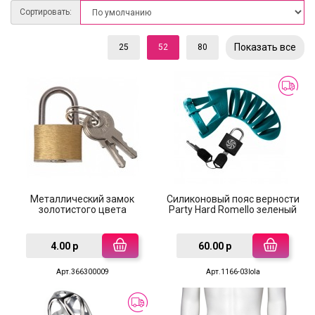
Сортировать:
Показать все
25
52
80
Металлический замок
Силиконовый пояс верности
золотистого цвета
Party Hard Romello зеленый
4.00 р
60.00 р
Арт.366300009
Арт.1166-03lola