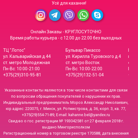
Усё для кахання!
Онлайн Заказы - КРУГЛОСУТОЧНО
Время работы курьера - с 12.00 до 22.00 без выходных
ТЦ "Лотос"
Бульвар Пикассо
Мага
ул. Кальварийская д.44
ул. Кирилла Туровского д.4
пр-т
ст. метро Молодежная
ст. метро Восток
ст. 
Пн-Вс: 10:00-21:00
Пн-Вс: 10:00-22:00
Пн-В
+375(29)310-95-81
+375(29)132-51-04
+375
Указанные контакты являются в том числе контактами для связи
по вопросам обращения покупателей о нарушении их прав.
Индивидуальный предприниматель Мороз Александр Николаевич,
юр.адрес: 220075, г. Минск, ул. Ротмистрова, д. 36, корп. 3, кв. 77,
+375(29)554-71-89, E-mail: kahanne.bel@yandex.ru
Свид-во о гос. регистрации № 193042581 от 27 февраля 2018 г.
выдано Мингорисполком
Регистрационный номер в торговом реестре 170588, дата внесения