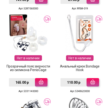
Арт.5287060000
Арт.RYSM-019
Нет в наличии
Нет в наличии
Прозрачный пояс верности
Анальный крюк Bondage
из силикона PenisCage
Hook
165.00 р
110.00 р
Арт.5331140000
Арт.5348620000