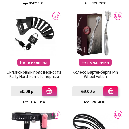
Арт.361210008
Арт.322402006
Нет в наличии
Нет в наличии
Силиконовый пояс верности
Колесо Вартенберга Pin
Party Hard Romello черный
Wheel Fetish
50.00 р
69.00 р
Арт.1166-01lola
Арт.5294940000