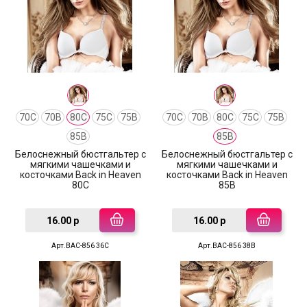
70C
70B
80C
75C
75B
70C
70B
80C
75C
75B
85B
85B
Белоснежный бюстгальтер с
Белоснежный бюстгальтер с
мягкими чашечками и
мягкими чашечками и
косточками Back in Heaven
косточками Back in Heaven
80C
85B
16.00 р
16.00 р
Арт.BAC-856 36C
Арт.BAC-856 38B