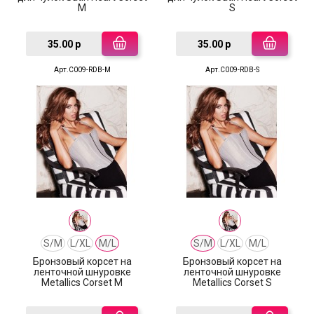
M
S
35.00 р
35.00 р
Арт.C009-RDB-M
Арт.C009-RDB-S
S/M
L/XL
M/L
S/M
L/XL
M/L
Бронзовый корсет на
Бронзовый корсет на
ленточной шнуровке
ленточной шнуровке
Metallics Corset M
Metallics Corset S