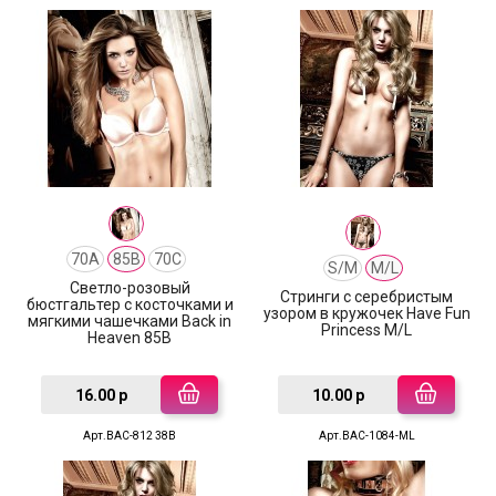
70A
85B
70C
S/M
M/L
Cветло-розовый
Cтринги с серебристым
бюстгальтер с косточками и
узором в кружочек Have Fun
мягкими чашечками Back in
Princess M/L
Heaven 85B
16.00 р
10.00 р
Арт.BAC-812 38B
Арт.BAC-1084-ML