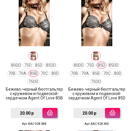
80DD
75D
85D
85DD
80DD
75D
85D
85DD
70B
70A
85B
70C
80D
70B
70A
85B
70C
80D
75DD
75DD
Бежево-черный бюстгальтер
Бежево-черный бюстгальтер
с кружевом и подвеской-
с кружевом и подвеской-
сердечком Agent Of Love 85B
сердечком Agent Of Love 85D
20.00 р
20.00 р
Арт.BAC-928 38B
Арт.BAC-928 38D