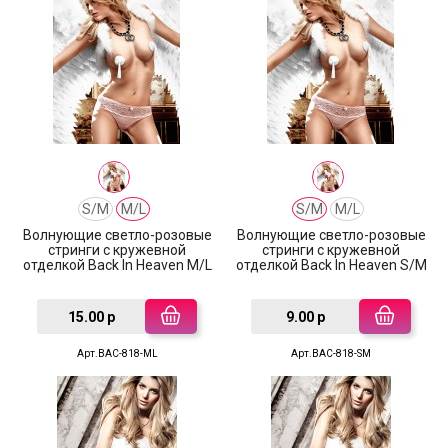
S/M
M/L
S/M
M/L
Волнующие светло-розовые
Волнующие светло-розовые
стринги с кружевной
стринги с кружевной
отделкой Back In Heaven M/L
отделкой Back In Heaven S/M
15.00 р
9.00 р
Арт.BAC-818-ML
Арт.BAC-818-SM