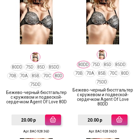
80DD
75D
85D
85DD
80DD
75D
85D
85DD
70B
70A
85B
70C
80D
70B
70A
85B
70C
80D
75DD
75DD
Бежево-черный бюстгальтер
Бежево-черный бюстгальтер
с кружевом и подвеской-
с кружевом и подвеской-
сердечком Agent Of Love
сердечком Agent Of Love 80D
80DD
20.00 р
20.00 р
Арт.BAC-928 36D
Арт.BAC-928 36DD