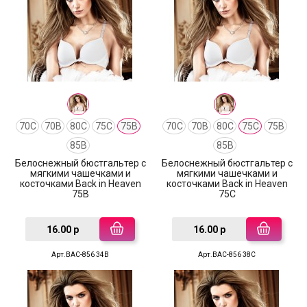
70C
70B
80C
75C
75B
70C
70B
80C
75C
75B
85B
85B
Белоснежный бюстгальтер с
Белоснежный бюстгальтер с
мягкими чашечками и
мягкими чашечками и
косточками Back in Heaven
косточками Back in Heaven
75B
75C
16.00 р
16.00 р
Арт.BAC-856 34B
Арт.BAC-856 38C