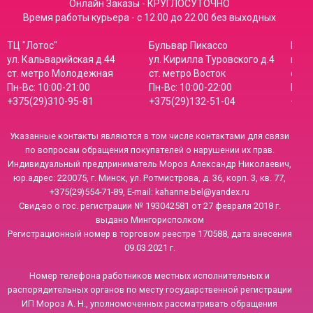
Онлайн Заказы - КРУГЛОСУТОЧНО
Время работы курьера - с 12.00 до 22.00 без выходных
ТЦ "Лотос"
Бульвар Пикассо
Мага
ул. Кальварийская д.44
ул. Кирилла Туровского д.4
пр-т
ст. метро Молодежная
ст. метро Восток
ст. 
Пн-Вс: 10:00-21:00
Пн-Вс: 10:00-22:00
Пн-В
+375(29)310-95-81
+375(29)132-51-04
+375
Указанные контакты являются в том числе контактами для связи
по вопросам обращения покупателей о нарушении их прав.
Индивидуальный предприниматель Мороз Александр Николаевич,
юр.адрес: 220075, г. Минск, ул. Ротмистрова, д. 36, корп. 3, кв. 77,
+375(29)554-71-89, E-mail: kahanne.bel@yandex.ru
Свид-во о гос. регистрации № 193042581 от 27 февраля 2018 г.
выдано Мингорисполком
Регистрационный номер в торговом реестре 170588, дата внесения
09.03.2021 г.
Номер телефона работников местных исполнительных и
распорядительных органов по месту государственной регистрации
ИП Мороз А. Н., уполномоченных рассматривать обращения