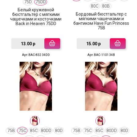
75D
75DD
80C
80B
Белый кружевной
Бордовый бюстгальтер с
бюстгальтер с мягкими
мягкими чашечками и
чашечками и косточками
бантиком Have Fun Princess
Back in Heaven 75DD
75B
13.00 р
15.00 р
Арт.BAC-832 34DD
Арт.BAC-1101 34B
75B
75C
85C
80DD
80D
75B
75C
85C
80DD
80D