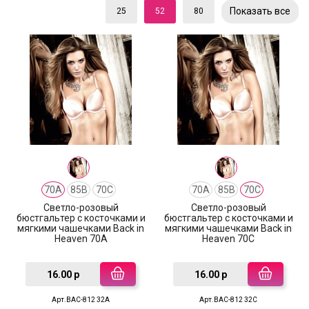
Показать все
25
52
80
70A
85B
70C
70A
85B
70C
Cветло-розовый
Cветло-розовый
бюстгальтер с косточками и
бюстгальтер с косточками и
мягкими чашечками Back in
мягкими чашечками Back in
Heaven 70A
Heaven 70C
16.00 р
16.00 р
Арт.BAC-812 32A
Арт.BAC-812 32C