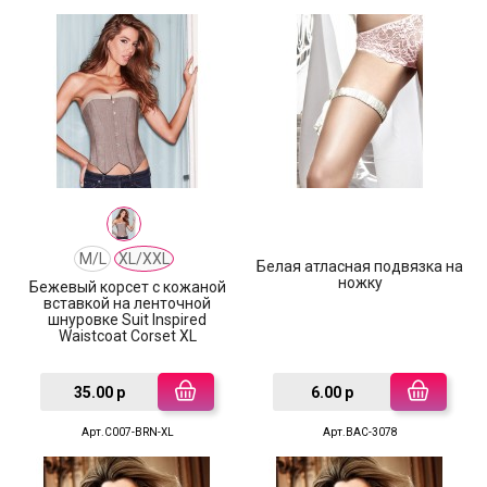
M/L
XL/XXL
Белая атласная подвязка на
ножку
Бежевый корсет с кожаной
вставкой на ленточной
шнуровке Suit Inspired
Waistcoat Corset XL
35.00 р
6.00 р
Арт.C007-BRN-XL
Арт.BAC-3078