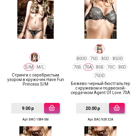
80DD
75D
85D
85DD
S/M
M/L
70B
70A
85B
70C
80D
Cтринги с серебристым
75DD
узором в кружочек Have Fun
Бежево-черный бюстгальтер
Princess S/M
с кружевом и подвеской-
сердечком Agent Of Love 70A
9.00 р
20.00 р
Арт.BAC-1084-SM
Арт.BAC-928 32A