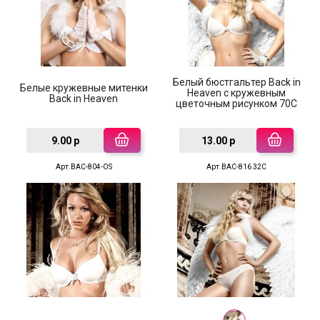
Белый бюстгальтер Back in
Белые кружевные митенки
Heaven с кружевным
Back in Heaven
цветочным рисунком 70С
9.00 р
13.00 р
Арт.BAC-804-OS
Арт.BAC-816 32C