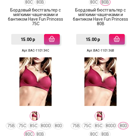
80C
80B
80C
80B
Бордовый бюстгальтер с
Бордовый бюстгальтер с
мягкими чашечками и
мягкими чашечками и
бантиком Have Fun Princess
бантиком Have Fun Princess
75C
80B
15.00 р
15.00 р
Арт.BAC-1101 34C
Арт.BAC-1101 36B
75B
75C
85C
80DD
80D
75B
75C
85C
80DD
80D
80C
80B
80C
80B