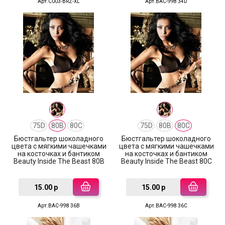
Арт.C003-BRZ-XL
Арт.BAC-998 34D
75D
80B
80C
75D
80B
80C
Бюстгальтер шоколадного
Бюстгальтер шоколадного
цвета с мягкими чашечками
цвета с мягкими чашечками
на косточках и бантиком
на косточках и бантиком
Beauty Inside The Beast 80B
Beauty Inside The Beast 80C
15.00 р
15.00 р
Арт.BAC-998 36B
Арт.BAC-998 36C