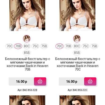
70C
70B
80C
75C
75B
70C
70B
80C
75C
75B
85B
85B
Белоснежный бюстгальтер с
Белоснежный бюстгальтер с
мягкими чашечками и
мягкими чашечками и
косточками Back in Heaven
косточками Back in Heaven
70B
70C
16.00 р
16.00 р
Арт.BAC-856 32B
Арт.BAC-856 32C