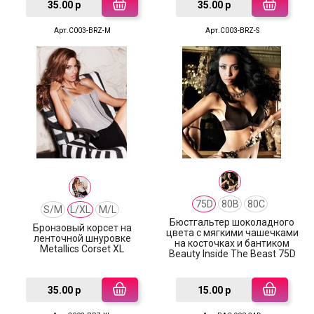
35.00 р
35.00 р
Арт.C003-BRZ-M
Арт.C003-BRZ-S
75D
80B
80C
S/M
L/XL
M/L
Бюстгальтер шоколадного
Бронзовый корсет на
цвета с мягкими чашечками
ленточной шнуровке
на косточках и бантиком
Metallics Corset XL
Beauty Inside The Beast 75D
35.00 р
15.00 р