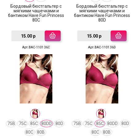
Бордовый бюстгальтер с
Бордовый бюстгальтер с
мягкими чашечками и
мягкими чашечками и
бантиком Have Fun Princess
бантиком Have Fun Princess
80C
80D
15.00 р
15.00 р
Арт.BAC-1101 36C
Арт.BAC-1101 36D
75B
75C
85C
80DD
80D
75B
75C
85C
80DD
80D
80C
80B
80C
80B