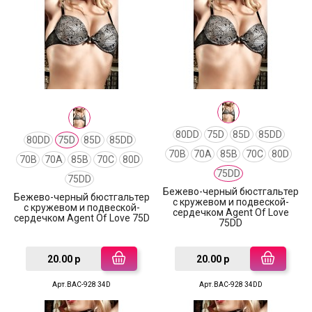
80DD
75D
85D
85DD
80DD
75D
85D
85DD
70B
70A
85B
70C
80D
70B
70A
85B
70C
80D
75DD
75DD
Бежево-черный бюстгальтер
Бежево-черный бюстгальтер
с кружевом и подвеской-
с кружевом и подвеской-
сердечком Agent Of Love
сердечком Agent Of Love 75D
75DD
20.00 р
20.00 р
Арт.BAC-928 34D
Арт.BAC-928 34DD