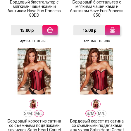
Бордовый бюстгальтер с
Бордовый бюстгальтер с
мягкими чашечками и
мягкими чашечками и
бантиком Have Fun Princess
бантиком Have Fun Princess
80DD
85C
15.00 р
15.00 р
Арт.BAC-1101 36DD
Арт.BAC-1101 38C
S/M
M/L
S/M
M/L
Бордовый корсет из сатина
Бордовый корсет из сатина
со съемными подвязками
со съемными подвязками
для чулок Satin Heart Corset
для чулок Satin Heart Corset