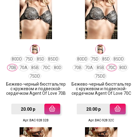
80DD
75D
85D
85DD
80DD
75D
85D
85DD
70B
70A
85B
70C
80D
70B
70A
85B
70C
80D
75DD
75DD
Бежево-черный бюстгальтер
Бежево-черный бюстгальтер
с кружевом и подвеской-
с кружевом и подвеской-
сердечком Agent Of Love 70B
сердечком Agent Of Love 70C
20.00 р
20.00 р
Арт.BAC-928 32B
Арт.BAC-928 32C