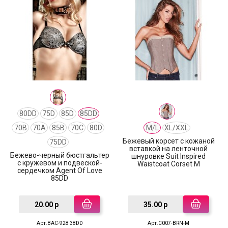
80DD
75D
85D
85DD
70B
70A
85B
70C
80D
M/L
XL/XXL
Бежевый корсет с кожаной
75DD
вставкой на ленточной
Бежево-черный бюстгальтер
шнуровке Suit Inspired
с кружевом и подвеской-
Waistcoat Corset M
сердечком Agent Of Love
85DD
20.00 р
35.00 р
Арт.BAC-928 38DD
Арт.C007-BRN-M