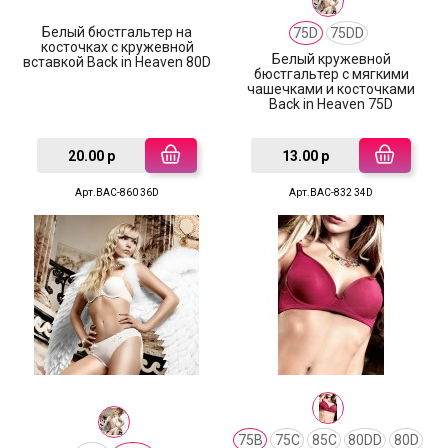
Белый бюстгальтер на
75D
75DD
косточках с кружевной
Белый кружевной
вставкой Back in Heaven 80D
бюстгальтер с мягкими
чашечками и косточками
Back in Heaven 75D
20.00 р
13.00 р
Арт.BAC-860 36D
Арт.BAC-832 34D
75B
75C
85C
80DD
80D