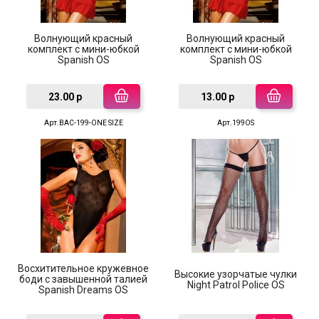
Волнующий красный
Волнующий красный
комплект с мини-юбкой
комплект с мини-юбкой
Spanish OS
Spanish OS
23.00 р
13.00 р
Арт.BAC-199-ONE SIZE
Арт.199OS
Восхитительное кружевное
Высокие узорчатые чулки
боди c завышенной талией
Night Patrol Police OS
Spanish Dreams OS