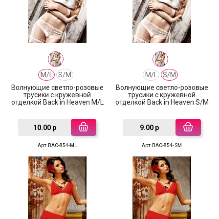
M/L
S/M
M/L
S/M
Волнующие светло-розовые
Волнующие светло-розовые
трусики с кружевной
трусики с кружевной
отделкой Back in Heaven M/L
отделкой Back in Heaven S/M
10.00 р
9.00 р
Арт.BAC-854-ML
Арт.BAC-854- SM