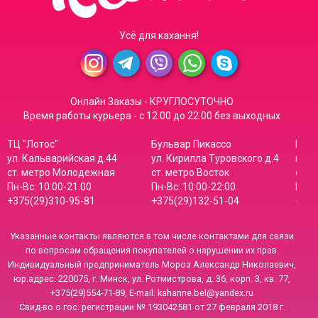
Усё для кахання!
Онлайн Заказы - КРУГЛОСУТОЧНО
Время работы курьера - с 12.00 до 22.00 без выходных
ТЦ "Лотос"
Бульвар Пикассо
Мага
ул. Кальварийская д.44
ул. Кирилла Туровского д.4
пр-т
ст. метро Молодежная
ст. метро Восток
ст. 
Пн-Вс: 10:00-21:00
Пн-Вс: 10:00-22:00
Пн-В
+375(29)310-95-81
+375(29)132-51-04
+375
Указанные контакты являются в том числе контактами для связи
по вопросам обращения покупателей о нарушении их прав.
Индивидуальный предприниматель Мороз Александр Николаевич,
юр.адрес: 220075, г. Минск, ул. Ротмистрова, д. 36, корп. 3, кв. 77,
+375(29)554-71-89, E-mail: kahanne.bel@yandex.ru
Свид-во о гос. регистрации № 193042581 от 27 февраля 2018 г.